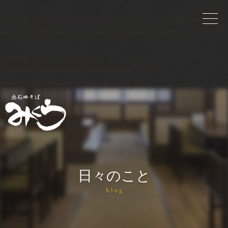
Warning
: Undefined variable $post in
/home/mikurasoba/mikura-
soba.com/public_html/wp-content/themes/mikura/inc/init.php
on line
134
Warning
: Attempt to read property "ID" on null in
/home/mikurasoba/mikura-soba.com/public_html/wp-
content/themes/mikura/inc/init.php
on line
134
日々のこと
blog