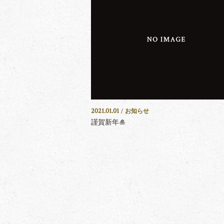
2021.01.01
/
お知らせ
謹賀新年🎍