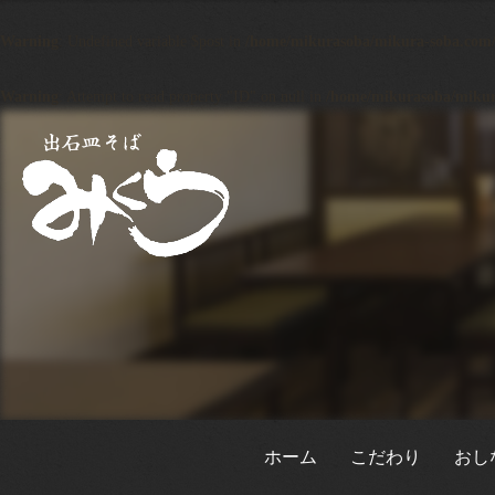
Warning
: Undefined variable $post in
/home/mikurasoba/mikura-soba.com/p
Warning
: Attempt to read property "ID" on null in
/home/mikurasoba/mikura
ホーム
こだわり
おし