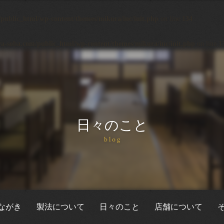
ublic_html/wp-content/themes/mikura/inc/init.php
on line
134
-soba.com/public_html/wp-content/themes/mikura/inc/init.php
on line
1
日々のこと
blog
ながき
製法について
日々のこと
店舗について