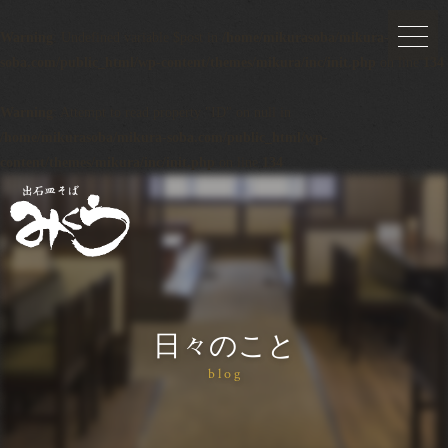
Warning
: Undefined variable $post in
/home/mikurasoba/mikura-
soba.com/public_html/wp-content/themes/mikura/inc/init.php
on line
134
Warning
: Attempt to read property "ID" on null in
/home/mikurasoba/mikura-soba.com/public_html/wp-
content/themes/mikura/inc/init.php
on line
134
日々のこと
blog