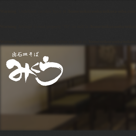
Warning
: Undefined variable $post in
/home/mikurasoba/mikura-soba.com/p
Warning
: Attempt to read property "ID" on null in
/home/mikurasoba/mikura
Warning
: Trying to access array offset on false in
/home/mikurasoba/mikura-