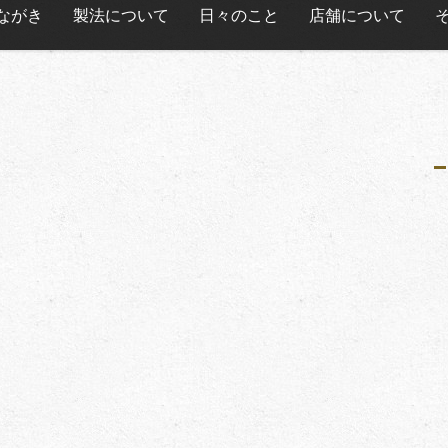
ながき
製法について
日々のこと
店舗について