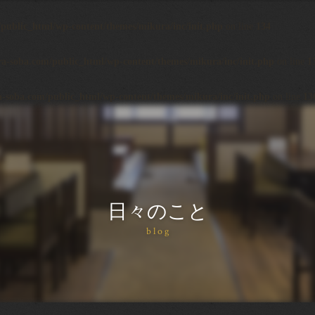
ublic_html/wp-content/themes/mikura/inc/init.php
on line
134
-soba.com/public_html/wp-content/themes/mikura/inc/init.php
on line
1
soba.com/public_html/wp-content/themes/mikura/inc/init.php
on line
13
日々のこと
blog