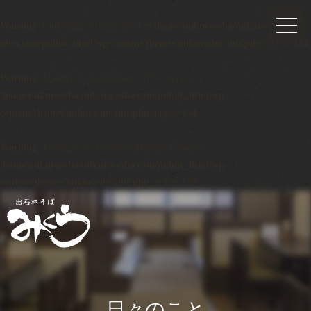
Warning
: Undefined variable $post in
/home/mikurasoba/mikura-
soba.com/public_html/wp-content/themes/mikura/inc/init.php
on line
134
Warning
: Attempt to read property "ID" on null in
/home/mikurasoba/mikura-soba.com/public_html/wp-
content/themes/mikura/inc/init.php
on line
134
Warning
: Trying to access array offset on false in
/home/mikurasoba/mikura-soba.com/public_html/wp-
content/themes/mikura/inc/init.php
on line
136
日々のこと