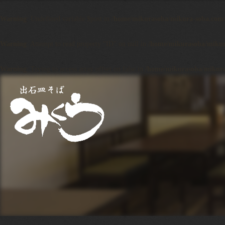
Warning
: Undefined variable $post in
/home/mikurasoba/mikura-soba.com/p
Warning
: Attempt to read property "ID" on null in
/home/mikurasoba/mikura
Warning
: Trying to access array offset on false in
/home/mikurasoba/mikura-