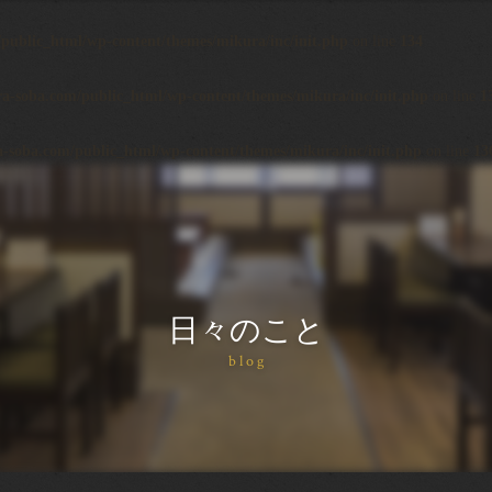
ublic_html/wp-content/themes/mikura/inc/init.php
on line
134
-soba.com/public_html/wp-content/themes/mikura/inc/init.php
on line
1
soba.com/public_html/wp-content/themes/mikura/inc/init.php
on line
13
日々のこと
blog