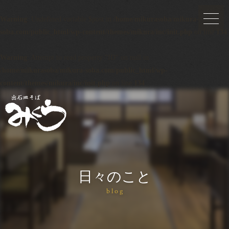
Warning
: Undefined variable $post in
/home/mikurasoba/mikura-
soba.com/public_html/wp-content/themes/mikura/inc/init.php
on line
134
Warning
: Attempt to read property "ID" on null in
/home/mikurasoba/mikura-soba.com/public_html/wp-
content/themes/mikura/inc/init.php
on line
134
日々のこと
blog