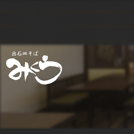
Warning
: Undefined variable $post in
/home/mikurasoba/mikura-soba.com/p
Warning
: Attempt to read property "ID" on null in
/home/mikurasoba/mikura
Warning
: Trying to access array offset on false in
/home/mikurasoba/mikura-