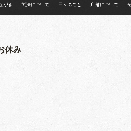
ながき
製法について
日々のこと
店舗について
お休み