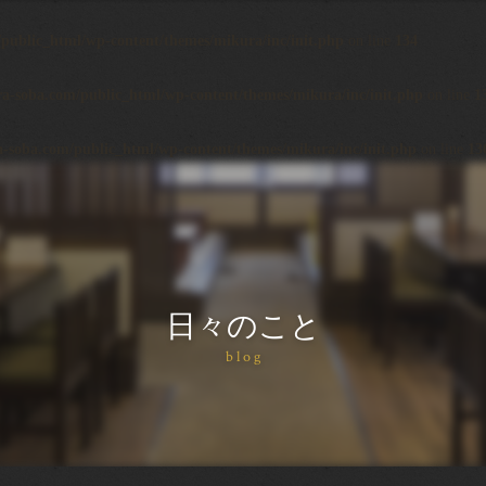
ublic_html/wp-content/themes/mikura/inc/init.php
on line
134
-soba.com/public_html/wp-content/themes/mikura/inc/init.php
on line
1
soba.com/public_html/wp-content/themes/mikura/inc/init.php
on line
13
日々のこと
blog