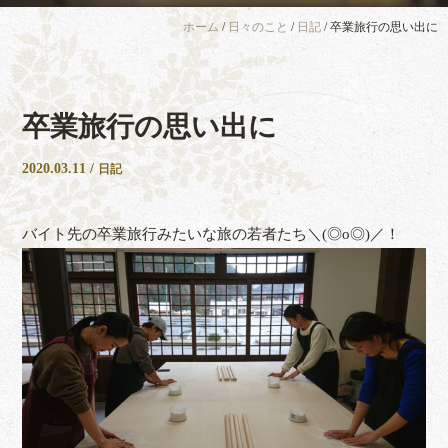
ホーム
/
日々のこと
/
日記
/
卒業旅行の思い出に
卒業旅行の思い出に
2020.03.11
/
日記
バイト先の卒業旅行みたいな旅の若者たち＼(◎o◎)／！