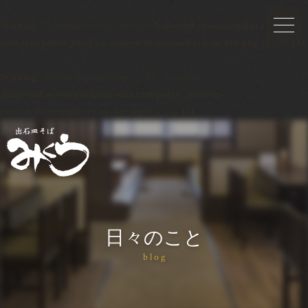
Warning
: Undefined variable $post in
/home/mikurasoba/mikura-
soba.com/public_html/wp-content/themes/mikura/inc/init.php
on line
134
Warning
: Attempt to read property "ID" on null in
/home/mikurasoba/mikura-soba.com/public_html/wp-
content/themes/mikura/inc/init.php
on line
134
日々のこと
blog