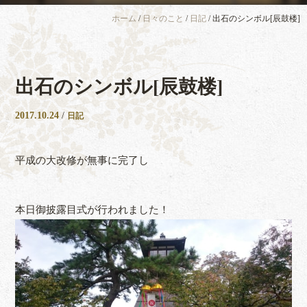
ホーム
/
日々のこと
/
日記
/
出石のシンボル[辰鼓楼]
出石のシンボル[辰鼓楼]
2017.10.24
/
日記
平成の大改修が無事に完了し
本日御披露目式が行われました！