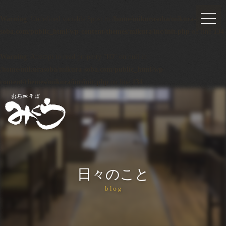
Warning
: Undefined variable $post in
/home/mikurasoba/mikura-
soba.com/public_html/wp-content/themes/mikura/inc/init.php
on line
134
Warning
: Attempt to read property "ID" on null in
/home/mikurasoba/mikura-soba.com/public_html/wp-
content/themes/mikura/inc/init.php
on line
134
日々のこと
blog