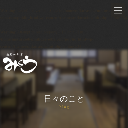
Warning
: Undefined variable $post in
/home/mikurasoba/mikura-
soba.com/public_html/wp-content/themes/mikura/inc/init.php
on line
134
Warning
: Attempt to read property "ID" on null in
/home/mikurasoba/mikura-soba.com/public_html/wp-
content/themes/mikura/inc/init.php
on line
134
日々のこと
blog