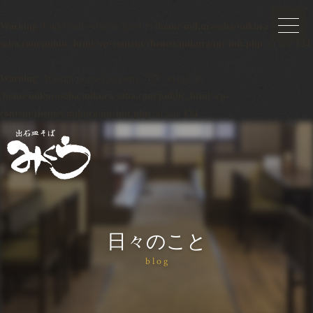
Warning
: Undefined variable $post in
/home/mikurasoba/mikura-
soba.com/public_html/wp-content/themes/mikura/inc/init.php
on line
134
Warning
: Attempt to read property "ID" on null in
/home/mikurasoba/mikura-soba.com/public_html/wp-
content/themes/mikura/inc/init.php
on line
134
日々のこと
blog